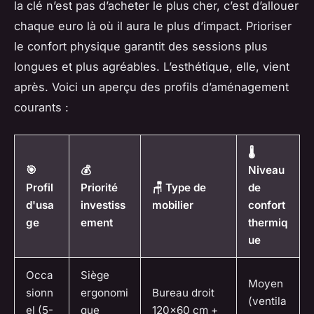
la clé n’est pas d’acheter le plus cher, c’est d’allouer
chaque euro là où il aura le plus d’impact. Prioriser
le confort physique garantit des sessions plus
longues et plus agréables. L’esthétique, elle, vient
après. Voici un aperçu des profils d’aménagement
courants :
🌡️
🎯
💰
Niveau
Profil
Priorité
🪑 Type de
de
d'usa
investiss
mobilier
confort
ge
ement
thermiq
ue
Occa
Siège
Moyen
sionn
ergonomi
Bureau droit
(ventila
el (5-
que
120x60 cm +