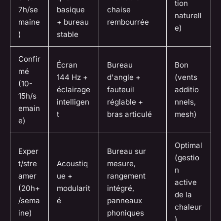
tion
7h/se
basique
chaise
naturell
maine
+ bureau
rembourrée
e)
)
stable
Confir
Écran
Bureau
Bon
mé
144 Hz +
d'angle +
(vents
(10-
éclairage
fauteuil
additio
15h/s
intelligen
réglable +
nnels,
emain
t
bras articulé
mesh)
e)
Optimal
Exper
Bureau sur
(gestio
t/stre
Acoustiq
mesure,
n
amer
ue +
rangement
active
(20h+
modularit
intégré,
de la
/sema
é
panneaux
chaleur
ine)
phoniques
)